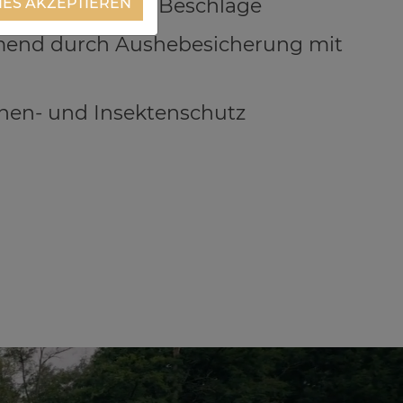
rdeckt liegende Beschläge
IES AKZEPTIEREN
end durch Aushebesicherung mit
nen- und Insektenschutz