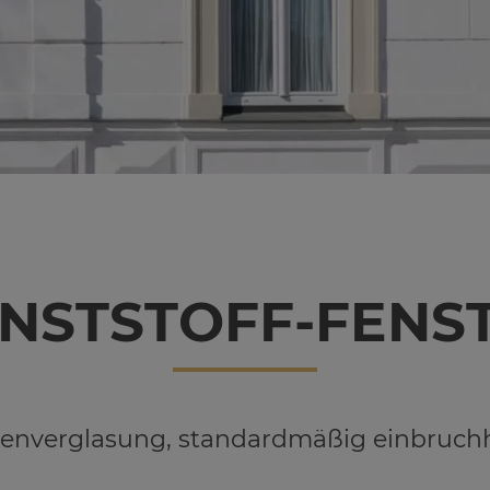
NST­STOFF-FENS­
eibenverglasung, standardmäßig einbru