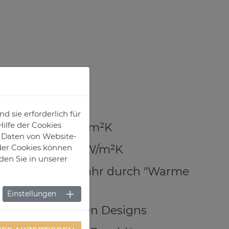
100 mm
 sie erforderlich für
ilfe der Cookies
asung Ug= 0,5 W/m²K
e Daten von Website-
glich UW= 0,78 W/m²K
der Cookies können
den Sie in unserer
ndenswassergefahr durch "Warme
Einstellungen
 in verschiedenen Designs