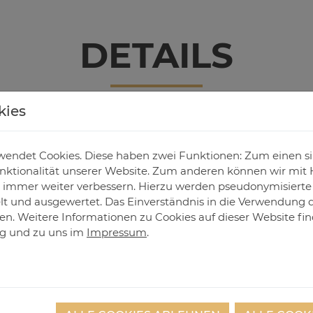
DE­TAILS
kies
Systemstärke 
endet Cookies. Diese haben zwei Funktionen: Zum einen sind
ktionalität unserer Website. Zum anderen können wir mit H
Dreifachvergl
ie immer weiter verbessern. Hierzu werden pseudonymisiert
Passivhaustau
 und ausgewertet. Das Einverständnis in die Verwendung 
fen. Weitere Informationen zu Cookies auf dieser Website fin
Reduzierte Ko
ng
und zu uns im
Impressum
.
Kante"
Elegante Optik