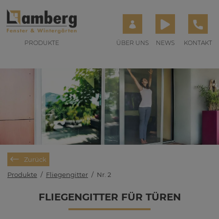
PRODUKTE
ÜBER UNS
NEWS
KONTAKT
Zurück
Produkte
/
Fliegengitter
/
Nr. 2
FLIE­GEN­GIT­TER FÜR TÜ­REN