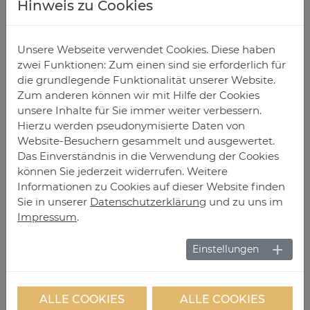
Hinweis zu Cookies
Schie­be­tü­ren
Unsere Webseite verwendet Cookies. Diese haben
zwei Funktionen: Zum einen sind sie erforderlich für
Rahmen 80 mm ohne Mittelsprosse:
die grundlegende Funktionalität unserer Website.
Zum anderen können wir mit Hilfe der Cookies
Max. Größe 300x240 cm oder 240x300 cm
unsere Inhalte für Sie immer weiter verbessern.
Hierzu werden pseudonymisierte Daten von
Website-Besuchern gesammelt und ausgewertet.
Das Einverständnis in die Verwendung der Cookies
Rahmen 50 mm mit 31 mm Mittelsprosse:
können Sie jederzeit widerrufen. Weitere
Informationen zu Cookies auf dieser Website finden
Max. Größe 170x250 cm
Sie in unserer
Datenschutzerklärung
und zu uns im
Impressum
.
Einstellungen
ALLE COOKIES
ALLE COOKIES