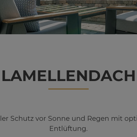
LA­MEL­LEN­DACH
bler Schutz vor Sonne und Regen mit opt
Entlüftung.