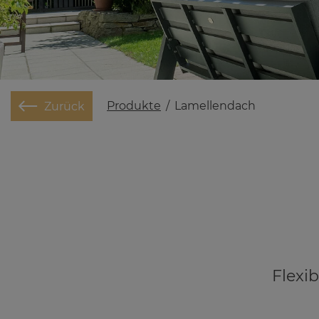
Produkte
/
Lamellendach
Zurück
Flexi