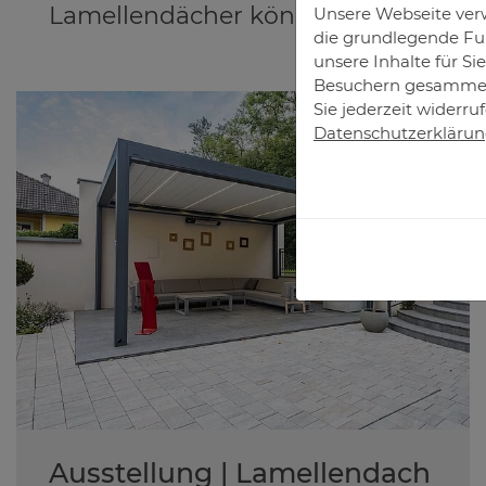
Lamellendächer können entweder an
Unsere Webseite verw
die grundlegende Fun
unsere Inhalte für S
Besuchern gesammelt
Sie jederzeit widerru
Datenschutzerkläru
Ausstellung | Lamellendach