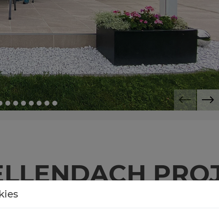
L­LEN­DACH PRO­
kies