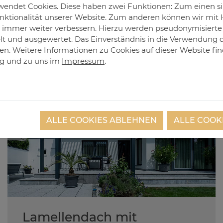
 bestehenden Gebäuden angebaut oder 
endet Cookies. Diese haben zwei Funktionen: Zum einen sind
ktionalität unserer Website. Zum anderen können wir mit H
konzipiert werden.
ie immer weiter verbessern. Hierzu werden pseudonymisiert
 und ausgewertet. Das Einverständnis in die Verwendung 
fen. Weitere Informationen zu Cookies auf dieser Website fin
ng
und zu uns im
Impressum
.
ALLE COOKIES ABLEHNEN
ALLE COOK
Lamellendach mit