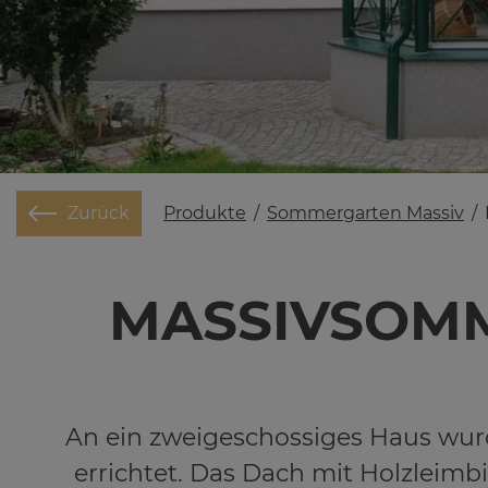
Produkte
/
Sommergarten Massiv
/
Zurück
MAS­SIV­SOM­M
An ein zweigeschossiges Haus wurd
errichtet. Das Dach mit Holzleimb