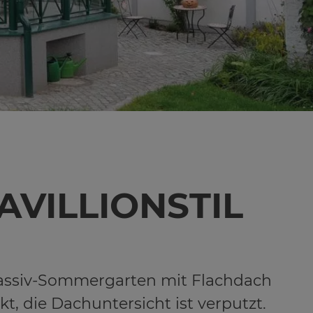
VIL­LI­ONS­TIL
 Massiv-Sommergarten mit Flachdach
, die Dachuntersicht ist verputzt.