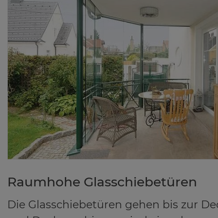
Raum­ho­he Glas­schie­be­tü­ren
Die Glasschiebetüren gehen bis zur De