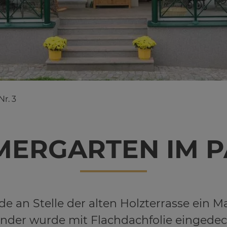
Nr. 3
ER­GAR­TEN IM PA­
e an Stelle der alten Holzterrasse ein
inder wurde mit Flachdachfolie eingedeckt