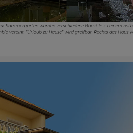
iv-Sommergarten wurden verschiedene Baustile zu einem ästh
e vereint. "Urlaub zu Hause" wird greifbar. Rechts das Haus 