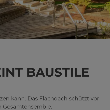
INT BAU­STI­LE
tzen kann: Das Flachdach schützt vor
um Gesamtensemble.