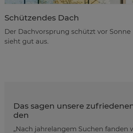
Schüt­zen­des Dach
Der Dachvorsprung schützt vor Sonne
sieht gut aus.
Das sa­gen un­se­re zu­frie­de­n
den
„Nach jahrelangem Suchen fanden wi