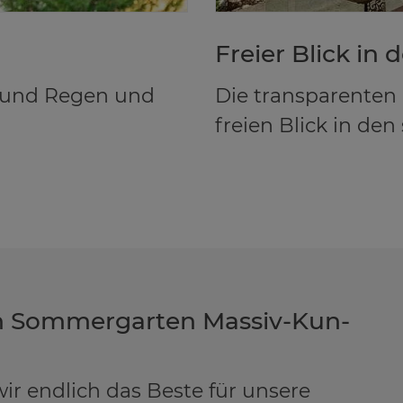
Frei­er Blick in 
 und Regen und
Die transparenten
freien Blick in d
en Som­mer­gar­ten Mas­siv-Kun­
r endlich das Beste für unsere