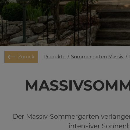
Produkte
/
Sommergarten Massiv
/
Zurück
MAS­SIV­SOM­M
Der Massiv-Sommergarten verlängert 
intensiver Sonnen