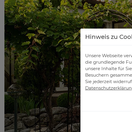
Hinweis zu Coo
Unsere Webseite verw
die grundlegende Fun
unsere Inhalte für S
Besuchern gesammelt
Sie jederzeit widerru
Datenschutzerkläru