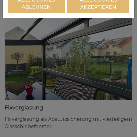
geleitet.
ABLEHNEN
AKZEPTIEREN
Fix­ver­gla­sung
Fixverglasung als Absturzsicherung mit vierteiligem
Glasschiebefenster.