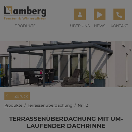
PRODUKTE
ÜBER UNS
NEWS
KONTAKT
Zurück
Produkte
/
Terrassenüberdachung
/
Nr. 12
TER­RAS­SEN­ÜBER­DA­CHUNG MIT UM­
LAU­FEN­DER DACH­RIN­NE