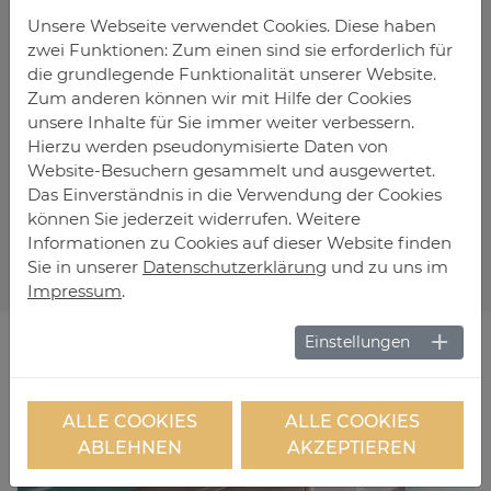
Unsere Webseite verwendet Cookies. Diese haben
zwei Funktionen: Zum einen sind sie erforderlich für
Som­mer­fee­ling bis in den Herbst
die grundlegende Funktionalität unserer Website.
Das Glasdach bietet Schutz vor Regen und
Zum anderen können wir mit Hilfe der Cookies
verlängert die Gartensaison vom zeitigen
unsere Inhalte für Sie immer weiter verbessern.
Hierzu werden pseudonymisierte Daten von
Frühjahr bis in den Herbst hinein. Die Glastüren
Website-Besuchern gesammelt und ausgewertet.
sind rasch geöffnet, wenn die Temperaturen
Das Einverständnis in die Verwendung der Cookies
dies zulassen.
können Sie jederzeit widerrufen. Weitere
Informationen zu Cookies auf dieser Website finden
Sie in unserer
Datenschutzerklärung
und zu uns im
Impressum
.
Einstellungen
DE­TAILS
ALLE COOKIES
ALLE COOKIES
ABLEHNEN
AKZEPTIEREN