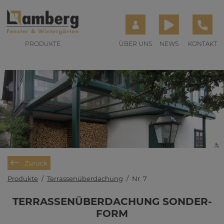
PRODUKTE
ÜBER UNS
NEWS
KONTAKT
Zurück
Produkte
/
Terrassenüberdachung
/
Nr. 7
TER­RAS­SEN­ÜBER­DA­CHUNG SON­DER­
FORM