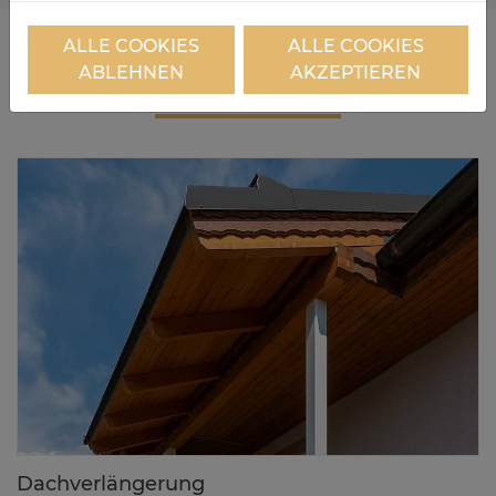
ALLE COOKIES
ALLE COOKIES
ABLEHNEN
AKZEPTIEREN
DE­TAILS
Dach­ver­län­ge­rung