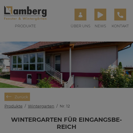
PRODUKTE
ÜBER UNS
NEWS
KONTAKT
Zurück
Produkte
/
Wintergarten
/
Nr. 12
WIN­TER­GAR­TEN FÜR EIN­GANGS­BE­
REICH