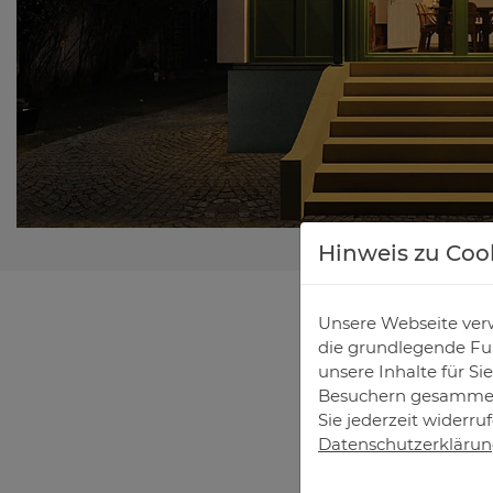
Hinweis zu Coo
Unsere Webseite verw
die grundlegende Fun
unsere Inhalte für S
Besuchern gesammelt
Sie jederzeit widerru
Datenschutzerkläru