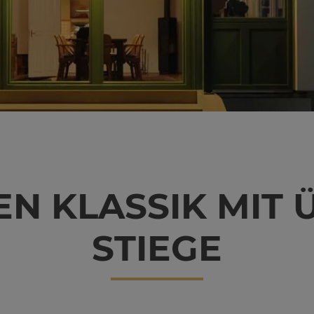
EN KLAS­SIK MIT
STIE­GE