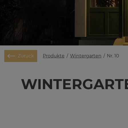
Produkte
/
Wintergarten
/
Nr. 10
Zurück
WIN­TER­GAR­T