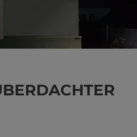
 ÜBER­DACH­TER