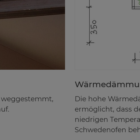
Wär­me­däm­m
e weggestemmt,
Die hohe Wärmed
uf.
ermöglicht, dass 
niedrigen Tempera
Schwedenofen beh