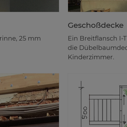
Ge­schoß­de­cke
rinne, 25 mm
Ein Breitflansch I
die Dübelbaumdec
Kinderzimmer.