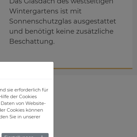
Das Glasdach des westseitigen
Wintergartens ist mit
Sonnenschutzglas ausgestattet
und benötigt keine zusätzliche
Beschattung.
 sie erforderlich für
ilfe der Cookies
e Daten von Website-
der Cookies können
den Sie in unserer