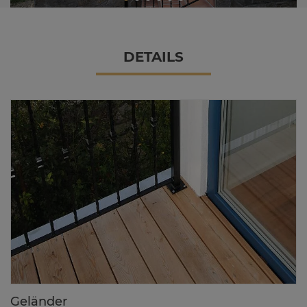
DE­TAILS
Ge­län­der