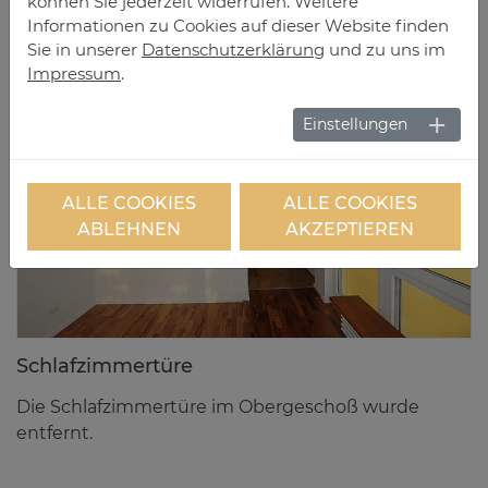
können Sie jederzeit widerrufen. Weitere
Informationen zu Cookies auf dieser Website finden
Sie in unserer
Datenschutzerklärung
und zu uns im
Impressum
.
Einstellungen
ALLE COOKIES
ALLE COOKIES
ABLEHNEN
AKZEPTIEREN
Schlaf­zim­mer­tü­re
Die Schlafzimmertüre im Obergeschoß wurde
entfernt.