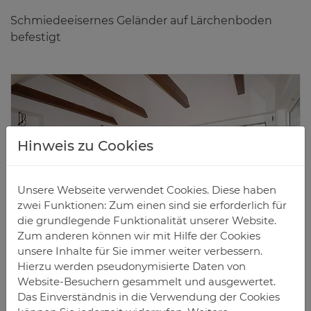
Schmiedeeisernes Geländer auf Lärchenboden
befestigt
Hinweis zu Cookies
Unsere Webseite verwendet Cookies. Diese haben
zwei Funktionen: Zum einen sind sie erforderlich für
die grundlegende Funktionalität unserer Website.
Zum anderen können wir mit Hilfe der Cookies
unsere Inhalte für Sie immer weiter verbessern.
Hierzu werden pseudonymisierte Daten von
Ru­he­platz
Website-Besuchern gesammelt und ausgewertet.
Das Einverständnis in die Verwendung der Cookies
Der dekorative Radiator dient zugleich als Sitzbank.