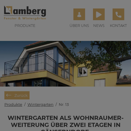
PRODUKTE
ÜBER UNS
NEWS
KONTAKT
Zurück
Produkte
/
Wintergarten
/
Nr. 13
WIN­TER­GAR­TEN ALS WOHN­RAUM­ER­
WEI­TE­RUNG ÜBER ZWEI ETA­GEN IN