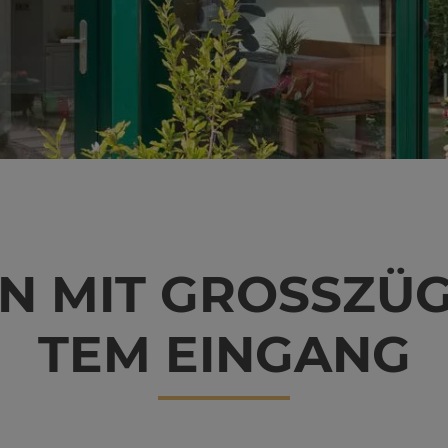
N MIT GROSS­ZÜ­
EM EIN­GANG