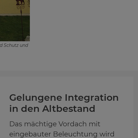
nd Schutz und
Ge­lun­ge­ne In­te­gra­ti­on
in den Alt­be­stand
Das mächtige Vordach mit
eingebauter Beleuchtung wird