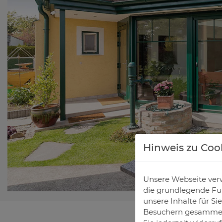
Hinweis zu Coo
Unsere Webseite verw
die grundlegende Fun
unsere Inhalte für S
Besuchern gesammelt