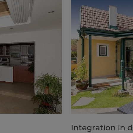
In­te­gra­ti­on i