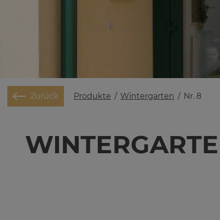
Produkte
/
Wintergarten
/
Nr. 8
Zurück
WIN­TER­GAR­TE