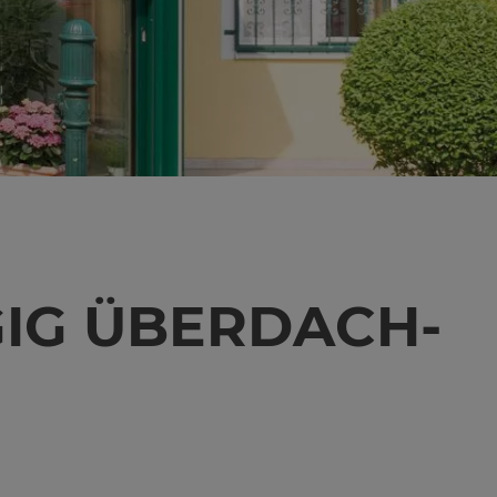
GIG ÜBER­DACH­T