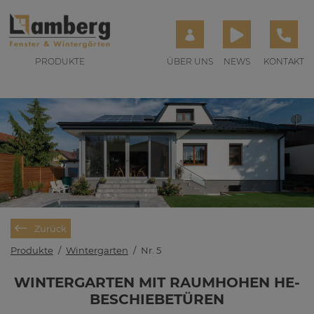
PRODUKTE
ÜBER UNS
NEWS
KONTAKT
Zurück
Produkte
/
Wintergarten
/
Nr. 5
WIN­TER­GAR­TEN MIT RAUM­HO­HEN HE­
BE­SCHIE­BE­TÜ­REN