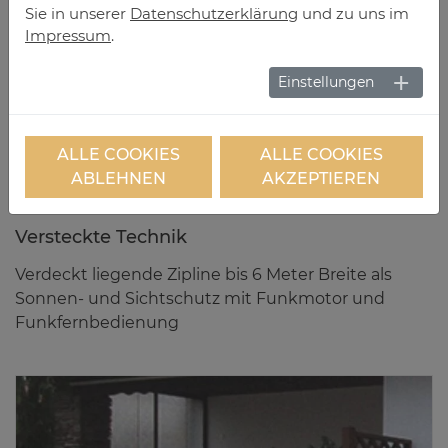
Sie in unserer
Datenschutzerklärung
und zu uns im
Impressum
.
Einstellungen
ALLE COOKIES
ALLE COOKIES
ABLEHNEN
AKZEPTIEREN
Ver­steck­te Tech­nik
Verdeckt liegende Zipline bis 6 Meter Breite als
Sonnen- und Sichtschutz mit Funkmotor und
Funkfernbedienung