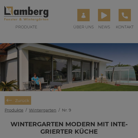
PRODUKTE
ÜBER UNS
NEWS
KONTAKT
Zurück
Produkte
/
Wintergarten
/
Nr. 9
WIN­TER­GAR­TEN MO­DERN MIT IN­TE­
GRIER­TER KÜ­CHE