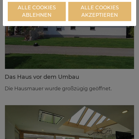
ALLE COOKIES
ALLE COOKIES
ABLEHNEN
AKZEPTIEREN
Das Haus vor dem Um­bau
Die Hausmauer wurde großzügig geöffnet.