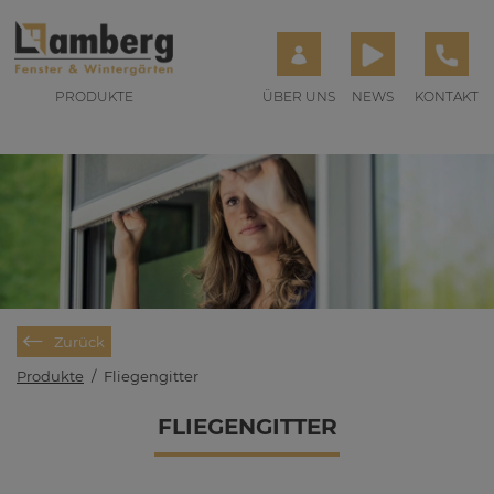
PRODUKTE
ÜBER UNS
NEWS
KONTAKT
Zurück
Produkte
/
Fliegengitter
FLIE­GEN­GIT­TER